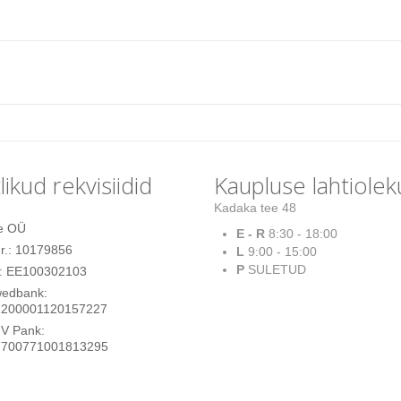
ikud rekvisiidid
Kaupluse lahtiolek
Kadaka tee 48
e OÜ
E - R
8:30 - 18:00
r.: 10179856
L
9:00 - 15:00
P
SULETUD
 EE100302103
wedbank:
200001120157227
HV Pank:
700771001813295