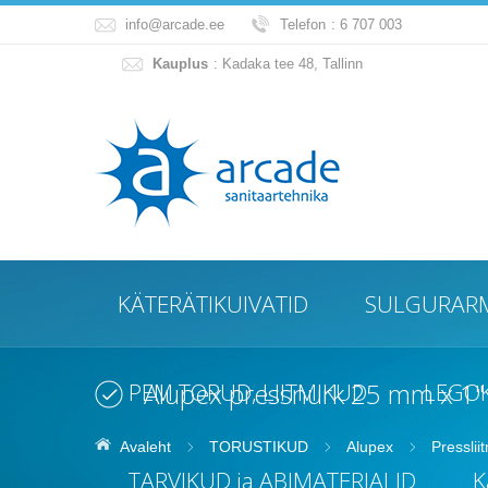
info@arcade.ee
Telefon
: 6 707 003
Kauplus
: Kadaka tee 48, Tallinn
KÄTERÄTIKUIVATID
SULGURAR
Alupex pressnurk 25 mm x 1" 
PEM TORUD, LIITMIKUD
LEGO
Avaleht
TORUSTIKUD
Alupex
Presslii
TARVIKUD ja ABIMATERJALID
K