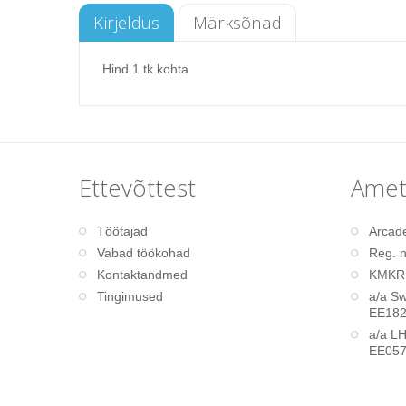
Kirjeldus
Märksõnad
Hind 1 tk kohta
Ettevõttest
Ametl
Töötajad
Arcad
Vabad töökohad
Reg. n
Kontaktandmed
KMKR:
Tingimused
a/a S
EE182
a/a L
EE057