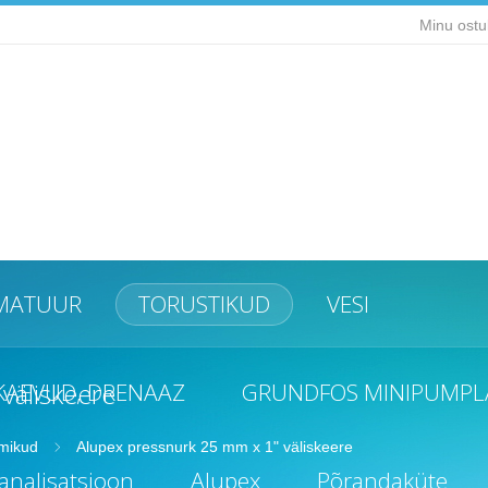
Minu ostu
MATUUR
TORUSTIKUD
VESI
väliskeere
KAEVUD, DRENAAZ
GRUNDFOS MINIPUMPL
tmikud
Alupex pressnurk 25 mm x 1" väliskeere
analisatsioon
Alupex
Põrandaküte