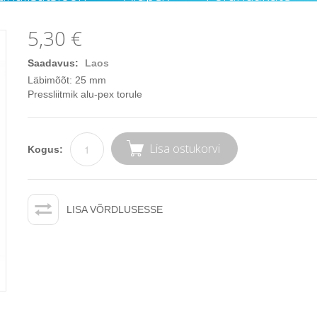
5,30 €
Saadavus:
Laos
Läbimõõt: 25 mm
Pressliitmik alu-pex torule
Lisa ostukorvi
Kogus:
LISA VÕRDLUSESSE