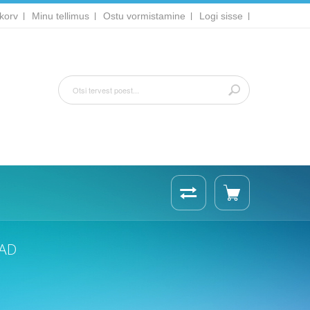
korv
Minu tellimus
Ostu vormistamine
Logi sisse
AD