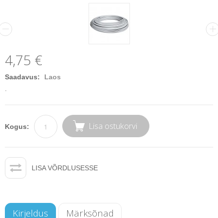
4,75 €
Saadavus:
Laos
.
Lisa ostukorvi
Kogus:
LISA VÕRDLUSESSE
Kirjeldus
Märksõnad